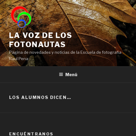
Saltar
al
contenido
LA VOZ DE LOS
FOTONAUTAS
Página de novedades y noticias de la Escuela de fotografia
Raul Pena
Menú
LOS ALUMNOS DICEN…
ENCUÉNTRANOS